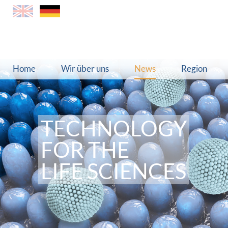
Home
Wir über uns
News
Region
TECHNOLOGY
TECHNOLOGY
FOR THE
FOR THE
LIFE SCIENCES
LIFE SCIENCES